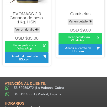
EVOMASS 2.0
Camisetas
Ganador de peso.
1Kg. HSN
Ver en detalle
Ver en detalle
USD $
9.00
Hacer pedido vía
USD $
35.00
WhatsApp
Hacer pedido vía
Añadir al carrito de
WhatsApp
HS.com
Añadir al carrito de
HS.com
ATENCIÓN AL CLIENTE:
+53 52959272 (La Habana, Cuba)
+34 611143551 (Madrid, España)
HORARIOS​