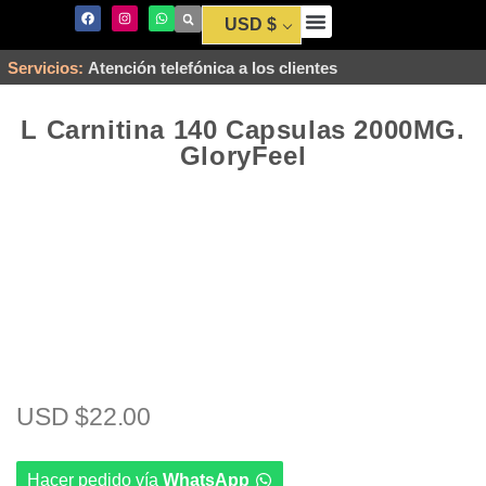
USD $
Envío y Pago
Servicios:
Atención telefónica a los clientes
L Carnitina 140 Capsulas 2000MG.
GloryFeel
USD $
22.00
Hacer pedido vía
WhatsApp