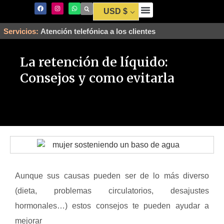
USD $
Envío y Pago
Servicios:
Atención telefónica a los clientes
La retención de líquido:
Consejos y como evitarla
Aunque sus causas pueden ser de lo más diverso
(dieta, problemas circulatorios, desajustes
hormonales…) estos consejos te pueden ayudar a
mejorar