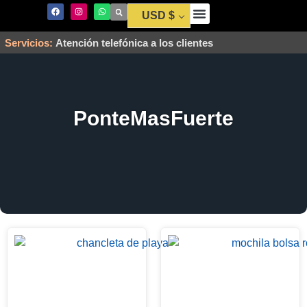
USD $
Envío y Pago
Servicios:
Atención telefónica a los clientes
PonteMasFuerte