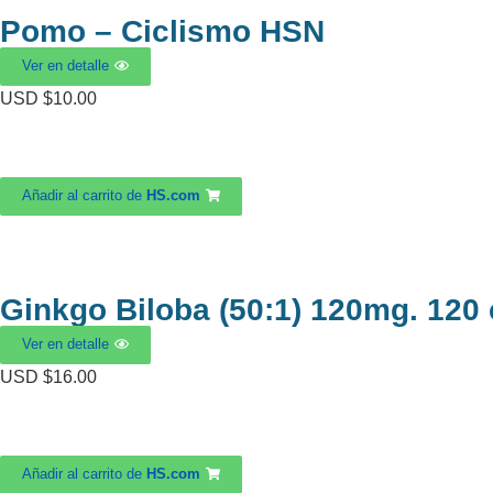
Pomo – Ciclismo HSN
Ver en detalle
USD $
10.00
Añadir al carrito de
HS.com
Ginkgo Biloba (50:1) 120mg. 120
Ver en detalle
USD $
16.00
Añadir al carrito de
HS.com