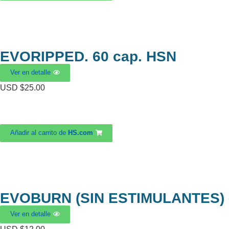
EVORIPPED. 60 cap. HSN
Ver en detalle
USD $
25.00
Añadir al carrito de
HS.com
EVOBURN (SIN ESTIMULANTES) –
Ver en detalle