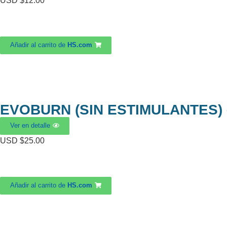
USD $
12.00
Añadir al carrito de
HS.com
EVOBURN (SIN ESTIMULANTES) –
Ver en detalle
USD $
25.00
Añadir al carrito de
HS.com