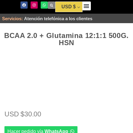
USD $
Envío y Pago
Servicios:
Atención telefónica a los clientes
BCAA 2.0 + Glutamina 12:1:1 500G.
HSN
USD $
30.00
Hacer pedido vía
WhatsApp