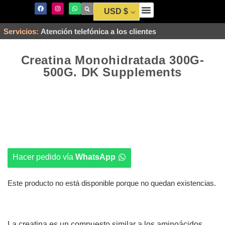
USD $
Envío y Pago
Servicios:
Atención telefónica a los clientes
Creatina Monohidratada 300G-
500G. DK Supplements
Hacer pedido vía
WhatsApp
Este producto no está disponible porque no quedan existencias.
La creatina es un compuesto similar a los aminoácidos