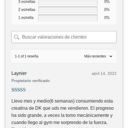
3 estrellas
0%
2 estrellas
0%
1 estrella
0%
1-1 of 1 reseña
Laynier
abril 14, 2022
Propietario verificado
Valorado con
Llevo mes y medio(6 semanas) consumiendo esta
5
de 5
creatina de DK que uds me vendieron. El progreso
ha sido grande, a veces la tomo mecánicamente y
cuando llego al gym me sorprendo de la fuerza.